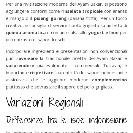
Per una rivisitazione moderna dell’Ayam Bakar, si possono
aggiungere contorni come l’
insalata tropicale
con ananas
e mango o il
pisang goreng
(banana fritta). Per un tocco
creativo, si consiglia di servire il pollo grigliato su un letto di
quinoa aromatica
o con una salsa allo
yogurt e lime
per
un contrasto di sapori freschi.
Incorporare ingredienti e presentazioni non convenzionali
può
ravvivare
la tradizionale ricetta dell’Ayam Bakar e
sorprendere
piacevolmente i commensali. Tuttavia, è
importante
rispettare
l’autenticità dei sapori indonesiani e
assicurarsi che le aggiunte moderne
complementino
piuttosto che sovrastare il sapore del pollo grigliato.
Variazioni Regionali
Differenze tra le isole indonesiane
In Indonesia, le variazioni regionali dell’ayam bakar sono