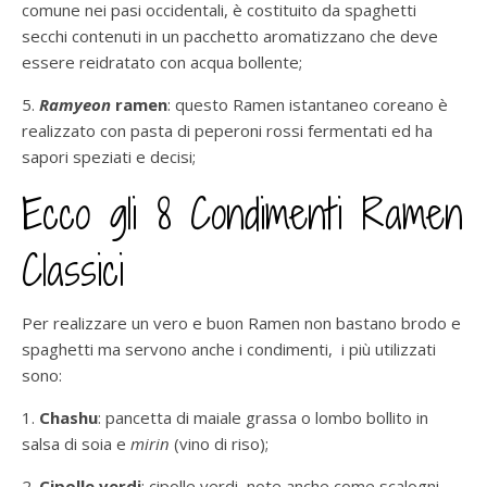
comune nei pasi occidentali, è costituito da spaghetti
secchi contenuti in un pacchetto aromatizzano che deve
essere reidratato con acqua bollente;
5.
Ramyeon
ramen
: questo Ramen istantaneo coreano è
realizzato con pasta di peperoni rossi fermentati ed ha
sapori speziati e decisi;
Ecco gli 8 Condimenti Ramen
Classici
Per realizzare un vero e buon Ramen non bastano brodo e
spaghetti ma servono anche i condimenti, i più utilizzati
sono:
1.
Chashu
: pancetta di maiale grassa o lombo bollito in
salsa di soia e
mirin
(vino di riso);
2.
Cipolle verdi
: cipolle verdi, note anche come scalogni,