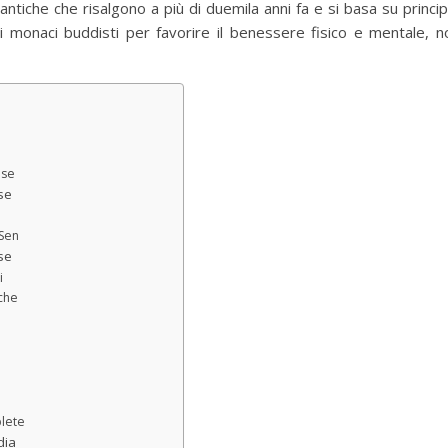
antiche che risalgono a più di duemila anni fa e si basa su princi
i monaci buddisti per favorire il benessere fisico e mentale, 
ese
se
 Sen
se
i
iche
plete
dia