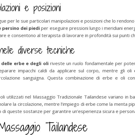
azioni e posizioni
gue per le sue particolari manipolazioni e posizioni che lo rendon
 e persino dei piedi
per eseguire pressioni lungo i meridiani energ
e e consentono al terapista di lavorare in profondità sui punti ch
nelle diverse tecniche
 delle erbe e degli oli
riveste un ruolo fondamentale per potenzia
arare impacchi caldi da applicare sul corpo, mentre gli oli 
rcolazione sanguigna. Questa combinazione di erbe e oli contr
li utilizzati nel Massaggio Tradizionale Tailandese variano in bas
imolare la circolazione, mentre l’impiego di erbe come la menta pi
so di queste sostanze per garantire un’esperienza sicura e persona
Massaggio Tailandese