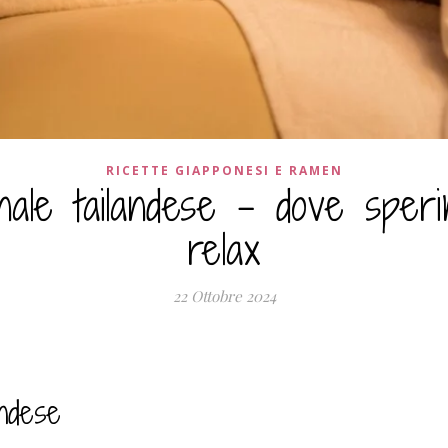
RICETTE GIAPPONESI E RAMEN
nale tailandese – dove speri
relax
22 Ottobre 2024
andese