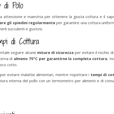
 di Pollo
certa attenzione e maestria per ottenere la giusta cottura e il
are gli spiedini regolarmente
per garantire una cottura uniforme 
erli succulenti e gustosi.
pi di Cottura
mentale seguire alcune
misure di sicurezza
per evitare il rischio 
terna di
almeno 75°C per garantirne la completa cottura.
Ino
poco cotto.
per evitare malattie alimentari, mentre rispettare i
tempi di co
atura interna del pollo con un termometro per alimenti e di consul