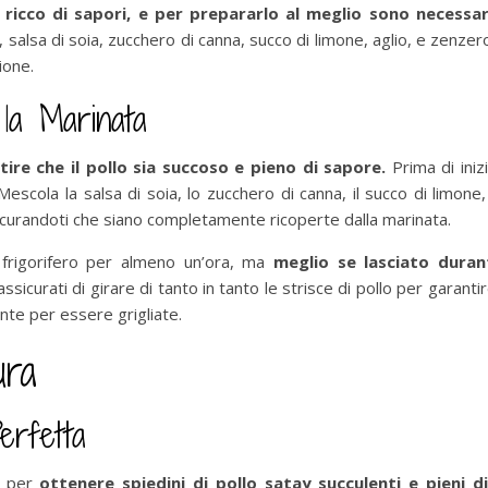
 ricco di sapori, e per prepararlo al meglio sono necessari
 salsa di soia, zucchero di canna, succo di limone, aglio, e zenzero 
ione.
 la Marinata
re che il pollo sia succoso e pieno di sapore.
Prima di inizi
escola la salsa di soia, lo zucchero di canna, il succo di limone, 
ssicurandoti che siano completamente ricoperte dalla marinata.
n frigorifero per almeno un’ora, ma
meglio se lasciato duran
assicurati di girare di tanto in tanto le strisce di pollo per garan
onte per essere grigliate.
ura
erfetta
e per
ottenere spiedini di pollo satay succulenti e pieni d