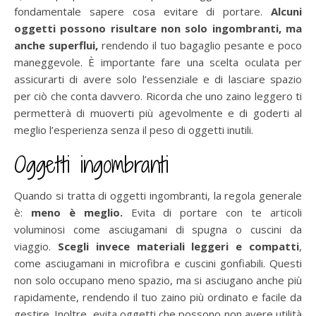
fondamentale sapere cosa evitare di portare.
Alcuni
oggetti possono risultare non solo ingombranti, ma
anche superflui,
rendendo il tuo bagaglio pesante e poco
maneggevole. È importante fare una scelta oculata per
assicurarti di avere solo l’essenziale e di lasciare spazio
per ciò che conta davvero. Ricorda che uno zaino leggero ti
permetterà di muoverti più agevolmente e di goderti al
meglio l’esperienza senza il peso di oggetti inutili.
Oggetti ingombranti
Quando si tratta di oggetti ingombranti, la regola generale
è:
meno è meglio.
Evita di portare con te articoli
voluminosi come asciugamani di spugna o cuscini da
viaggio.
Scegli invece materiali leggeri e compatti
,
come asciugamani in microfibra e cuscini gonfiabili. Questi
non solo occupano meno spazio, ma si asciugano anche più
rapidamente, rendendo il tuo zaino più ordinato e facile da
gestire. Inoltre, evita oggetti che possono non avere utilità