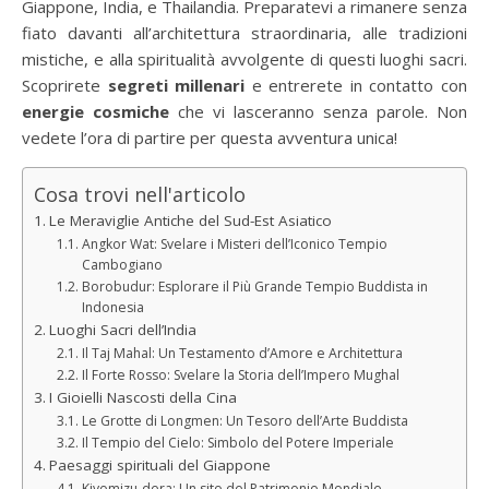
Giappone, India, e Thailandia. Preparatevi a rimanere senza
fiato davanti all’architettura straordinaria, alle tradizioni
mistiche, e alla spiritualità avvolgente di questi luoghi sacri.
Scoprirete
segreti millenari
e entrerete in contatto con
energie cosmiche
che vi lasceranno senza parole. Non
vedete l’ora di partire per questa avventura unica!
Cosa trovi nell'articolo
Le Meraviglie Antiche del Sud-Est Asiatico
Angkor Wat: Svelare i Misteri dell’Iconico Tempio
Cambogiano
Borobudur: Esplorare il Più Grande Tempio Buddista in
Indonesia
Luoghi Sacri dell’India
Il Taj Mahal: Un Testamento d’Amore e Architettura
Il Forte Rosso: Svelare la Storia dell’Impero Mughal
I Gioielli Nascosti della Cina
Le Grotte di Longmen: Un Tesoro dell’Arte Buddista
Il Tempio del Cielo: Simbolo del Potere Imperiale
Paesaggi spirituali del Giappone
Kiyomizu-dera: Un sito del Patrimonio Mondiale