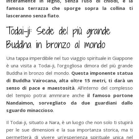
interamente in legno, senza l’uso di chiodi, e la
famosa terrazza che sporge sopra la collina ti
lasceranno senza fiato
.
Todai-ji: Sede del più grande
Buddha in bronzo al mondo
Una tappa imperdibile nel tuo viaggio spirituale in Giappone
è una visita a Todai-ji, l’orgogliosa dimora del più grande
Buddha in bronzo del mondo.
Questa imponente statua
di Buddha Vairocana, alta oltre 15 metri, ti darà un
senso di pace e maestosità
. All’interno del complesso
del tempio potrai ammirare anche
il famoso portone
Nandaimon, sorvegliato da due guardiani dallo
sguardo minaccioso
.
Il Todai-ji, situato a Nara, è un luogo che non solo ti stupirà
per le sue dimensioni e la sua importanza storica, ma ti
permetterà di vivere un’esperienza spirituale unica nel