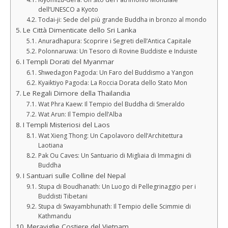
dell’UNESCO a Kyoto
Todai-ji: Sede del più grande Buddha in bronzo al mondo
Le Città Dimenticate dello Sri Lanka
Anuradhapura: Scoprire i Segreti dell’Antica Capitale
Polonnaruwa: Un Tesoro di Rovine Buddiste e Induiste
I Templi Dorati del Myanmar
Shwedagon Pagoda: Un Faro del Buddismo a Yangon
Kyaiktiyo Pagoda: La Roccia Dorata dello Stato Mon
Le Regali Dimore della Thailandia
Wat Phra Kaew: Il Tempio del Buddha di Smeraldo
Wat Arun: Il Tempio dell’Alba
I Templi Misteriosi del Laos
Wat Xieng Thong: Un Capolavoro dell’Architettura
Laotiana
Pak Ou Caves: Un Santuario di Migliaia di Immagini di
Buddha
I Santuari sulle Colline del Nepal
Stupa di Boudhanath: Un Luogo di Pellegrinaggio per i
Buddisti Tibetani
Stupa di Swayambhunath: Il Tempio delle Scimmie di
Kathmandu
Meraviglie Costiere del Vietnam