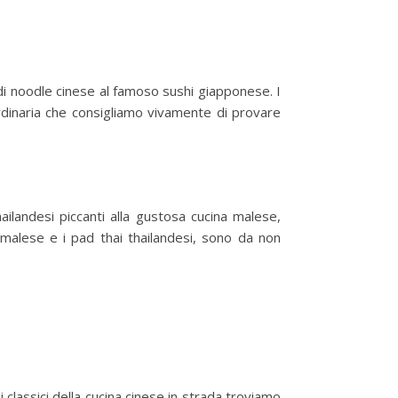
 di noodle cinese al famoso sushi giapponese. I
ordinaria che consigliamo vivamente di provare
hailandesi piccanti alla gustosa cucina malese,
y malese e i pad thai thailandesi, sono da non
 i classici della cucina cinese in strada troviamo