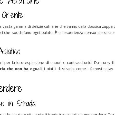
e Asiatiche
 Oriente
na vasta gamma di delizie culinarie che vanno dalla classica zuppa
nici che soddisfano ogni palato. È un’esperienza sensoriale stra
siatico
i per la loro esplosione di sapori e contrasti unici. Dai curry t
ria che non ha eguali
. I piatti di strada, come i famosi sata
Perdere
ese in Strada
ia che ha dato vita a piatti iconici irresistibili da non perdere. Tra