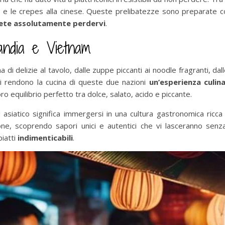
apore e le crepes alla cinese. Queste prelibatezze sono preparate 
ete assolutamente perdervi
.
landia e Vietnam
 delizie al tavolo, dalle zuppe piccanti ai noodle fragranti, dall
nti rendono la cucina di queste due nazioni
un’esperienza culina
ro equilibrio perfetto tra dolce, salato, acido e piccante.
asiatico significa immergersi in una cultura gastronomica ricca di
ione, scoprendo sapori unici e autentici che vi lasceranno sen
piatti
indimenticabili
.