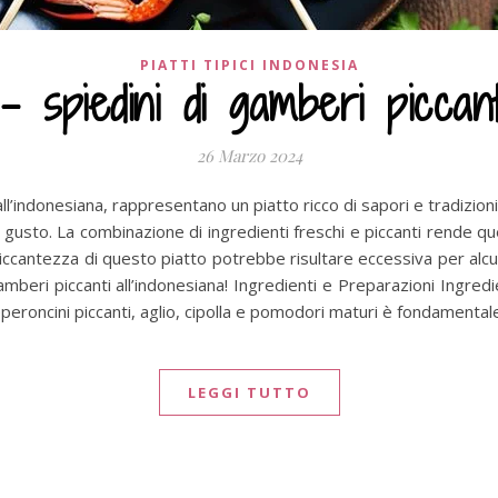
PIATTI TIPICI INDONESIA
spiedini di gamberi piccanti
26 Marzo 2024
all’indonesiana, rappresentano un piatto ricco di sapori e tradizi
gusto. La combinazione di ingredienti freschi e piccanti rende qu
iccantezza di questo piatto potrebbe risultare eccessiva per alcuni
 gamberi piccanti all’indonesiana! Ingredienti e Preparazioni Ingre
eperoncini piccanti, aglio, cipolla e pomodori maturi è fondamental
LEGGI TUTTO