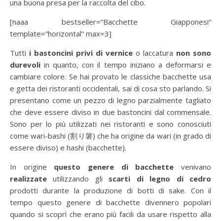
una buona presa per la raccolta del cibo.
[naaa bestseller=”Bacchette Giapponesi”
template=”horizontal” max=3]
Tutti
i bastoncini privi di vernice
o laccatura
non sono
durevoli
in quanto, con il tempo iniziano a deformarsi e
cambiare colore. Se hai provato le classiche bacchette usa
e getta dei ristoranti occidentali, sai di cosa sto parlando. Si
presentano come un pezzo di legno parzialmente tagliato
che deve essere diviso in due bastoncini dal commensale.
Sono per lo più utilizzati nei ristoranti e sono conosciuti
come wari-bashi (割り箸) che ha origine da wari (in grado di
essere diviso) e hashi (bacchette).
In origine
questo genere di bacchette
venivano
realizzate
utilizzando gli
scarti di legno di cedro
prodotti durante la produzione di botti di sake. Con il
tempo questo genere di bacchette divennero popolari
quando si scoprì che erano più facili da usare rispetto alla