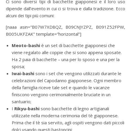
Ci sono diversi tipi di bacchette giapponesi e il loro uso
dipende dall’evento in cui ci si trova e dalla tradizione. Ecco
alcuni dei tipi più comuni:
[naaa asin=”B07W7XD8QZ, B09CNJYZPZ, B091Z52FPW,
B005UKFZAK” template=”horizontal”]
Meoto-bashi
è un set di bacchette giapponesi che
viene regalato alle coppie che si sono appena sposate.
Ha 2 paia di bacchette – una per lo sposo e una per la
sposa;
Iwai-bashi
sono i set che vengono utilizzati durante le
celebrazioni del Capodanno giapponese. Ogni membro
della famiglia riceve tale set e quando le vacanze
finiscono vengono cerimonialmente bruciate in un
santuario;
I
Rikyu-bashi
sono bacchette di legno artigianali
utilizzate nella moderna cerimonia del tè giapponese.
Prima che il tè sia servito, agli ospiti vengono dati piccoli
dolci usando questi bastoncini;