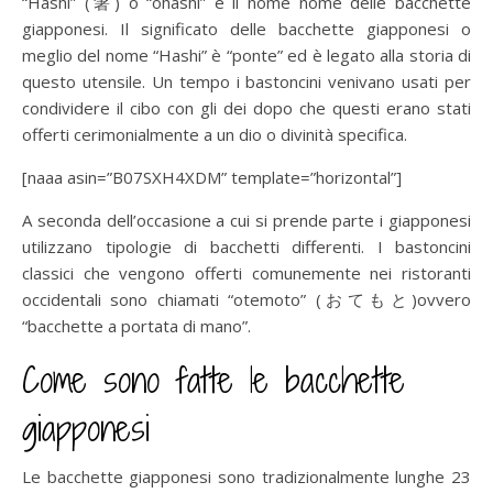
“Hashi” (箸) o “ohashi” è il nome nome delle bacchette
giapponesi. Il significato delle bacchette giapponesi o
meglio del nome “Hashi” è “ponte” ed è legato alla storia di
questo utensile. Un tempo i bastoncini venivano usati per
condividere il cibo con gli dei dopo che questi erano stati
offerti cerimonialmente a un dio o divinità specifica.
[naaa asin=”B07SXH4XDM” template=”horizontal”]
A seconda dell’occasione a cui si prende parte i giapponesi
utilizzano tipologie di bacchetti differenti. I bastoncini
classici che vengono offerti comunemente nei ristoranti
occidentali sono chiamati “otemoto” (おてもと)ovvero
“bacchette a portata di mano”.
Come sono fatte le bacchette
giapponesi
Le bacchette giapponesi sono tradizionalmente lunghe 23