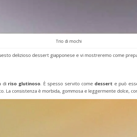
Trio di mochi
i questo delizioso dessert giapponese e vi mostreremo come prepa
a di
riso glutinoso
. È spesso servito come
dessert
e può esser
e gelato. La consistenza è morbida, gommosa e leggermente dolce, co