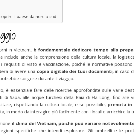
scoprire il paese da nord a sud
ggio
orni in Vietnam
, è fondamentale dedicare tempo alla prepar
, ma include anche la comprensione della cultura locale, la logisti
e i requisiti di visto e vaccinazione, poiché le normative posson
idera di avere una
copia digitale dei tuoi documenti,
in caso d
 potrebbe sorgere durante il viaggio.
rio, è essenziale fare delle ricerche approfondite sulle varie dest
nti di Sapa, alle acque turchesi della Baia di Ha Long, fino alle v
tare, rispettando la cultura locale, e se possibile,
prenota in a
ta, in modo da interagire più facilmente con i locali e arricchire la 
azione
il clima del Vietnam, poiché può variare notevolmente
egioni specifiche che intendi esplorare. Gli ombrelli e le prot