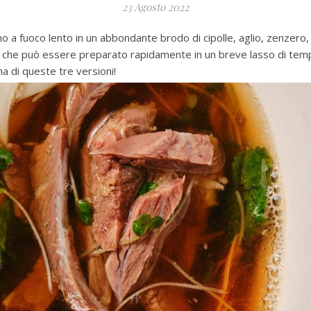
23 Agosto 2022
 a fuoco lento in un abbondante brodo di cipolle, aglio, zenzero, 
che può essere preparato rapidamente in un breve lasso di tempo
a di queste tre versioni!