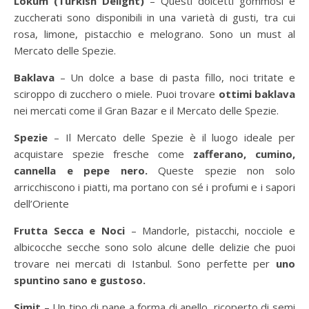
Lokum (Turkish Delight)
– Questi dolcetti gommosi e
zuccherati sono disponibili in una varietà di gusti, tra cui
rosa, limone, pistacchio e melograno. Sono un must al
Mercato delle Spezie.
Baklava
– Un dolce a base di pasta fillo, noci tritate e
sciroppo di zucchero o miele. Puoi trovare
ottimi baklava
nei mercati come il Gran Bazar e il Mercato delle Spezie.
Spezie
– Il Mercato delle Spezie è il luogo ideale per
acquistare spezie fresche come
zafferano, cumino,
cannella e pepe nero.
Queste spezie non solo
arricchiscono i piatti, ma portano con sé i profumi e i sapori
dell’Oriente
Frutta Secca e Noci
– Mandorle, pistacchi, nocciole e
albicocche secche sono solo alcune delle delizie che puoi
trovare nei mercati di Istanbul. Sono perfette per
uno
spuntino sano e gustoso.
Simit
– Un tipo di pane a forma di anello, ricoperto di semi