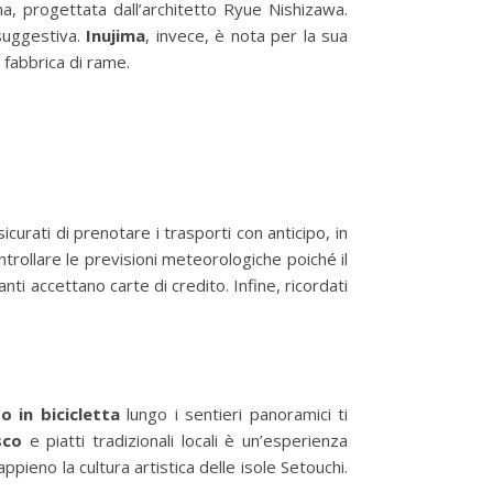
, progettata dall’architetto Ryue Nishizawa.
 suggestiva.
Inujima
, invece, è nota per la sua
 fabbrica di rame.
curati di prenotare i trasporti con anticipo, in
trollare le previsioni meteorologiche poiché il
ti accettano carte di credito. Infine, ricordati
o in bicicletta
lungo i sentieri panoramici ti
sco
e piatti tradizionali locali è un’esperienza
ppieno la cultura artistica delle isole Setouchi.