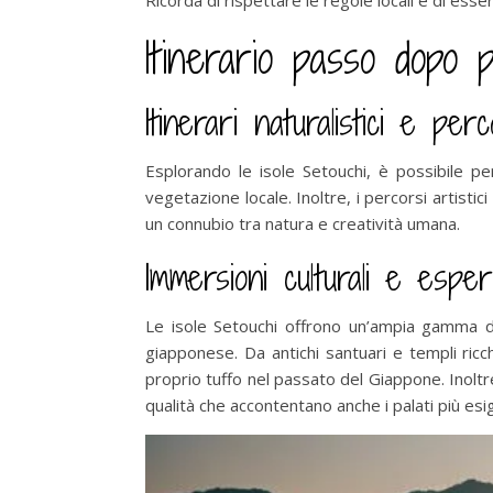
Ricorda di rispettare le regole locali e di esse
Itinerario passo dopo p
Itinerari naturalistici e perco
Esplorando le isole Setouchi, è possibile per
vegetazione locale. Inoltre, i percorsi artisti
un connubio tra natura e creatività umana.
Immersioni culturali e esper
Le isole Setouchi offrono un’ampia gamma di
giapponese. Da antichi santuari e templi ricc
proprio tuffo nel passato del Giappone. Inoltre
qualità che accontentano anche i palati più esig