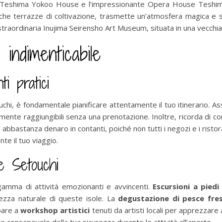
e Teshima Yokoo House e l’impressionante Opera House Teshima
oresche terrazze di coltivazione, trasmette un’atmosfera magica e
a straordinaria Inujima Seirensho Art Museum, situata in una vecchia
 indimenticabile
i pratici
uchi, è fondamentale pianificare attentamente il tuo itinerario. Assi
mente raggiungibili senza una prenotazione. Inoltre, ricorda di con
bastanza denaro in contanti, poiché non tutti i negozi e i ristoran
nte il tuo viaggio.
ole Setouchi
gamma di attività emozionanti e avvincenti.
Escursioni a piedi 
ezza naturale di queste isole. La
degustazione di pesce fre
ipare a
workshop artistici
tenuti da artisti locali per apprezzare a