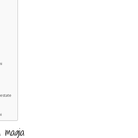
hi
’estate
hi
a magia