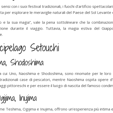
ensi con i suoi festival tradizionali, i fuochi d’artificio spettacol
ta per esplorare le meraviglie naturali del Paese del Sol Levante 
 e la sua magia”, vale la pena sottolineare che la combinazione
azione durante il viaggio. Tuttavia, la magia estiva del Gia
e.
arcipelago Setouchi
ima, Shodoshima
tra cui Uno, Naoshima e Shodoshima, sono rinomate per le loro vi
 tradizionali case di pescatori, mentre Naoshima ospita opere d’
ggi pittoreschi e per essere il luogo di nascita del famoso condi
jima, Inujima
me Teshima, Ogijima e Inujima, offrono un’esperienza più intima e 