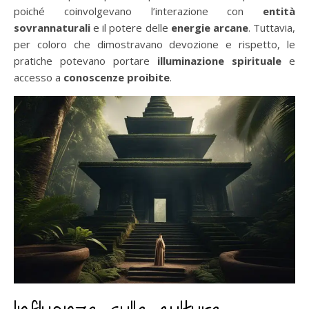
poiché coinvolgevano l’interazione con
entità
sovrannaturali
e il potere delle
energie arcane
. Tuttavia,
per coloro che dimostravano devozione e rispetto, le
pratiche potevano portare
illuminazione spirituale
e
accesso a
conoscenze proibite
.