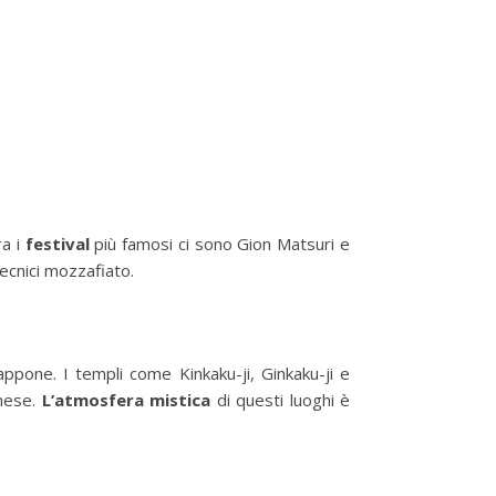
ra i
festival
più famosi ci sono Gion Matsuri e
tecnici mozzafiato.
appone. I templi come Kinkaku-ji, Ginkaku-ji e
onese.
L’atmosfera mistica
di questi luoghi è