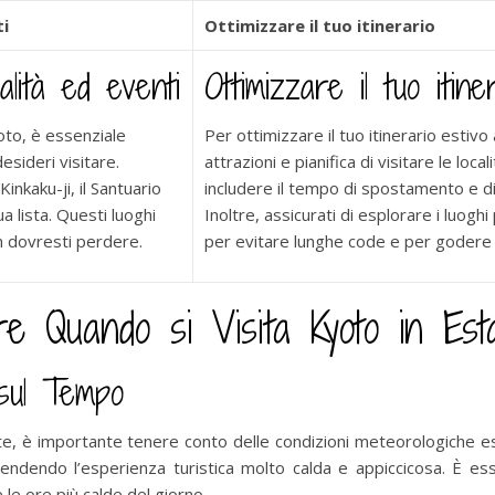
ti
Ottimizzare il tuo itinerario
calità ed eventi
Ottimizzare il tuo itine
yoto, è essenziale
Per ottimizzare il tuo itinerario estivo
desideri visitare.
attrazioni e pianifica di visitare le loca
inkaku-ji, il Santuario
includere il tempo di spostamento e di
ua lista. Questi luoghi
Inoltre, assicurati di esplorare i luoghi
n dovresti perdere.
per evitare lunghe code e per godere 
e Quando si Visita Kyoto in Est
 sul Tempo
tate, è importante tenere conto delle condizioni meteorologiche
rendendo l’esperienza turistica molto calda e appiccicosa. È es
le ore più calde del giorno.