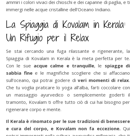
ammiri i colori vivaci dei chioschi e dei capanne di paglia, e ti
immergi nelle acque cristalline dell’Oceano Indiano.
La Spiaggia di Kovalam in Kerala:
Un Rifugio per il Relax
Se stai cercando una fuga rilassante e rigenerante, la
Spiaggia di Kovalam in Kerala è la meta perfetta per te.
Con le sue
acque calme e tranquille
, le
spiagge di
sabbia fine
e le magnifiche scogliere che si affacciano
sull’oceano, qui potrai godere di
veri momenti di relax
.
Che tu voglia praticare lo yoga all’alba, farti coccolare con
un massaggio ayurvedico o semplicemente goderti il
tramonto, Kovalam ti offre tutto ciò di cui hai bisogno per
rigenerare corpo e mente.
Il Kerala è rinomato per le sue tradizioni di benessere
e cura del corpo, e Kovalam non fa eccezione.
Qui
potrai immergerti nella cultura ayurvedica millenaria, che ti