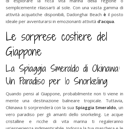
di esplorare la ricca vita marina della regione o
semplicemente rilassarti al sole. Con una vasta gamma di
attività acquatiche disponibili, Dadonghai Beach
è
il posto
ideale per avventurarsi in emozionanti attività
d’acqua
.
Le sorprese costiere del
Giappone
La Spiaggia Smeraldo di Okinawa:
Un Paradiso per lo Snorkeling
Quando pensi al Giappone, probabilmente non ti viene in
mente una destinazione balneare tropicale. Tuttavia,
Okinawa ti sorprenderà con la sua
Spiaggia Smeraldo
, un
vero paradiso per gli amanti dello snorkeling. Le acque
cristalline e ricche di vita marina ti regaleranno
un’esperienza indimenticabile. Indossa la tua maschera e le