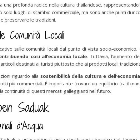
una profonda radice nella cultura thailandese, rappresentando u
no solo luoghi di scambio commerciale, ma sono anche punti di inco
 e preservare le tradizioni.
le Comunità Locali
cativo sulle comunità locali dal punto di vista socio-economico.
contribuendo così all’economia locale
. Tuttavia, l’aumento d
ticoli destinati ai turisti piuttosto che ai prodotti locali tradizional
ioni riguardo alla
sostenibilità della cultura e dell’economia
otti più commerciali. È importante trovare un equilibrio tra il ma
continuità di questi mercati galleggianti nel futuro.
oen Saduak
nali d’Acqua
Saduak è un’esperienza unica che ti porta indietro nel tempo, 