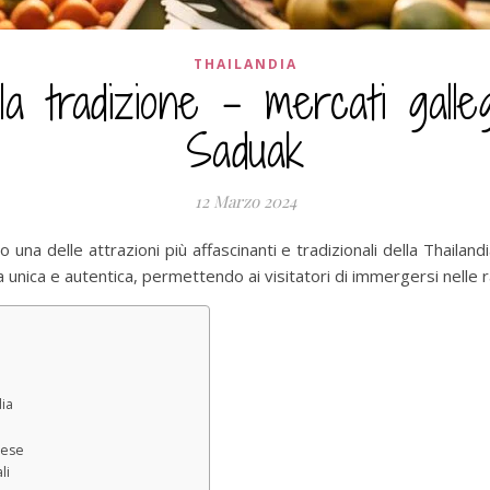
THAILANDIA
lla tradizione – mercati gall
Saduak
12 Marzo 2024
na delle attrazioni più affascinanti e tradizionali della Thailandi
nica e autentica, permettendo ai visitatori di immergersi nelle rad
dia
dese
li