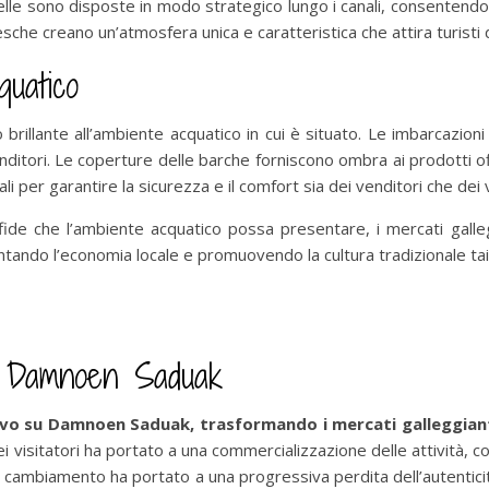
relle sono disposte in modo strategico lungo i canali, consentendo 
esche creano un’atmosfera unica e caratteristica che attira turisti 
quatico
 brillante all’ambiente acquatico in cui è situato. Le imbarcazio
ditori. Le coperture delle barche forniscono ombra ai prodotti of
 per garantire la sicurezza e il comfort sia dei venditori che dei v
sfide che l’ambiente acquatico possa presentare, i mercati gall
entando l’economia locale e promuovendo la cultura tradizionale ta
su Damnoen Saduak
ivo su Damnoen Saduak, trasformando i mercati galleggianti 
 visitatori ha portato a una commercializzazione delle attività, co
sto cambiamento ha portato a una progressiva perdita dell’autentic