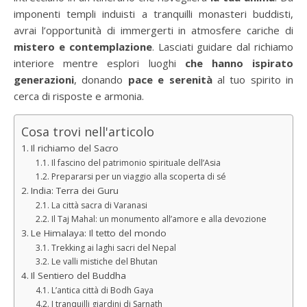
imponenti templi induisti a tranquilli monasteri buddisti,
avrai l’opportunità di immergerti in atmosfere cariche di
mistero e contemplazione
. Lasciati guidare dal richiamo
interiore mentre esplori luoghi
che hanno ispirato
generazioni
, donando
pace e serenità
al tuo spirito in
cerca di risposte e armonia.
Cosa trovi nell'articolo
Il richiamo del Sacro
Il fascino del patrimonio spirituale dell’Asia
Prepararsi per un viaggio alla scoperta di sé
India: Terra dei Guru
La città sacra di Varanasi
Il Taj Mahal: un monumento all’amore e alla devozione
Le Himalaya: Il tetto del mondo
Trekking ai laghi sacri del Nepal
Le valli mistiche del Bhutan
Il Sentiero del Buddha
L’antica città di Bodh Gaya
I tranquilli giardini di Sarnath