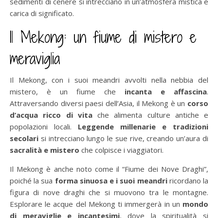
sedimenti di cenere si intrecciano in un’atmosfera mistica e
carica di significato.
Il Mekong: un fiume di mistero e
meraviglia
Il Mekong, con i suoi meandri avvolti nella nebbia del
mistero, è un fiume che
incanta e affascina
.
Attraversando diversi paesi dell’Asia, il Mekong è un
corso
d’acqua ricco di vita
che alimenta culture antiche e
popolazioni locali.
Leggende millenarie e tradizioni
secolari
si intrecciano lungo le sue rive, creando un’aura di
sacralità e mistero
che colpisce i viaggiatori.
Il Mekong è anche noto come il “Fiume dei Nove Draghi”,
poiché la sua
forma sinuosa e i suoi meandri
ricordano la
figura di nove draghi che si muovono tra le montagne.
Esplorare le acque del Mekong ti immergerà in un
mondo
di meraviglie e incantesimi
, dove la spiritualità si