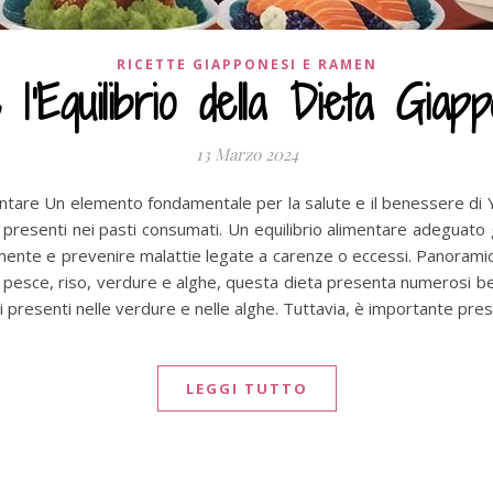
RICETTE GIAPPONESI E RAMEN
e l'Equilibrio della Dieta Giap
13 Marzo 2024
entare Un elemento fondamentale per la salute e il benessere di Yu
enti presenti nei pasti consumati. Un equilibrio alimentare adeguato
ente e prevenire malattie legate a carenze o eccessi. Panorami
i pesce, riso, verdure e alghe, questa dieta presenta numerosi be
 presenti nelle verdure e nelle alghe. Tuttavia, è importante pre
LEGGI TUTTO