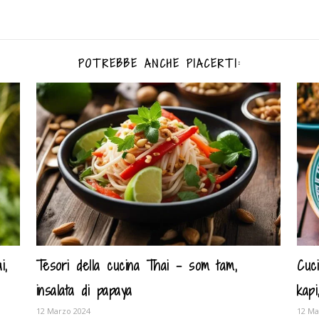
POTREBBE ANCHE PIACERTI:
i,
Tesori della cucina Thai – som tam,
Cuc
insalata di papaya
kap
12 Marzo 2024
12 Ma