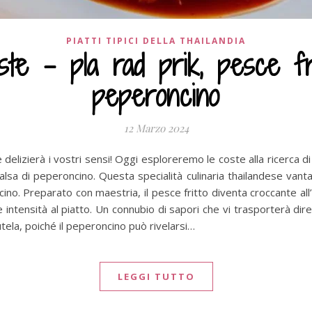
PIATTI TIPICI DELLA THAILANDIA
ste – pla rad prik, pesce fr
peperoncino
12 Marzo 2024
elizierà i vostri sensi! Oggi esploreremo le coste alla ricerca di u
lsa di peperoncino. Questa specialità culinaria thailandese vanta 
cino. Preparato con maestria, il pesce fritto diventa croccante all
intensità al piatto. Un connubio di sapori che vi trasporterà dire
tela, poiché il peperoncino può rivelarsi…
LEGGI TUTTO