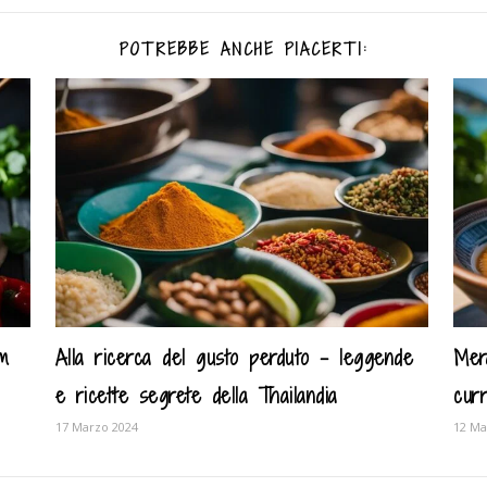
POTREBBE ANCHE PIACERTI:
um
Alla ricerca del gusto perduto – leggende
Mer
e ricette segrete della Thailandia
cur
17 Marzo 2024
12 Ma