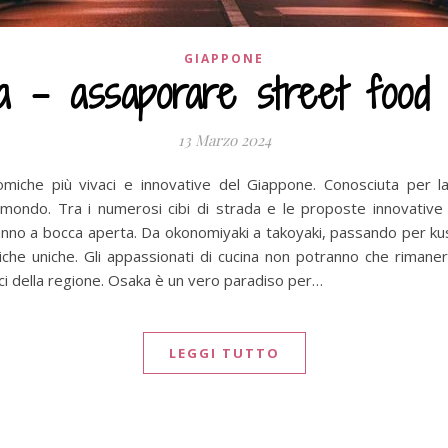
GIAPPONE
a – assaporare street food e
13 Marzo 2024
miche più vivaci e innovative del Giappone. Conosciuta per la 
 mondo. Tra i numerosi cibi di strada e le proposte innovative 
eranno a bocca aperta. Da okonomiyaki a takoyaki, passando per ku
iche uniche. Gli appassionati di cucina non potranno che rimanere 
pici della regione. Osaka è un vero paradiso per…
LEGGI TUTTO