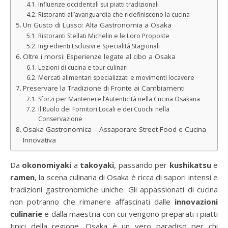
Influenze occidentali sui piatti tradizionali
Ristoranti all’avanguardia che ridefiniscono la cucina
Un Gusto di Lusso: Alta Gastronomia a Osaka
Ristoranti Stellati Michelin e le Loro Proposte
Ingredienti Esclusivi e Specialità Stagionali
Oltre i morsi: Esperienze legate al cibo a Osaka
Lezioni di cucina e tour culinari
Mercati alimentari specializzati e movimenti locavore
Preservare la Tradizione di Fronte ai Cambiamenti
Sforzi per Mantenere l’Autenticità nella Cucina Osakana
Il Ruolo dei Fornitori Locali e dei Cuochi nella
Conservazione
Osaka Gastronomica – Assaporare Street Food e Cucina
Innovativa
Da
okonomiyaki
a
takoyaki
, passando per
kushikatsu
e
ramen
, la scena culinaria di Osaka è ricca di sapori intensi e
tradizioni gastronomiche uniche. Gli appassionati di cucina
non potranno che rimanere affascinati dalle
innovazioni
culinarie
e dalla maestria con cui vengono preparati i piatti
tipici della regione. Osaka è un vero paradiso per chi