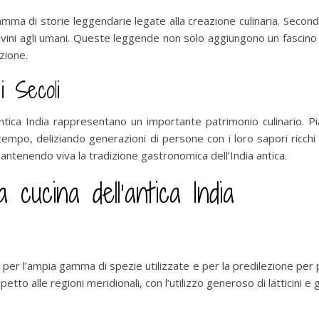
amma di storie leggendarie legate alla creazione culinaria. Secondo a
ivini agli umani. Queste leggende non solo aggiungono un fascino m
azione.
i Secoli
’antica India rappresentano un importante patrimonio culinario. Pi
tempo, deliziando generazioni di persone con i loro sapori ricchi
mantenendo viva la tradizione gastronomica dell’India antica.
la cucina dell’antica India
no per l’ampia gamma di spezie utilizzate e per la predilezione per pi
to alle regioni meridionali, con l’utilizzo generoso di latticini e g