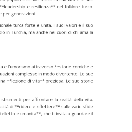
leadership e resilienza** nel folklore turco.
e per generazioni.
ale turca forte e unita. I suoi valori e il suo
o in Turchia, ma anche nei cuori di chi ama la
enza e l’umorismo attraverso **storie comiche e
ituazioni complesse in modo divertente. Le sue
una **lezione di vita** preziosa. Le sue storie
strumenti per affrontare la realtà della vita.
ità di **ridere e riflettere** sulle varie sfide
elletto e umanità**, che ti invita a guardare il