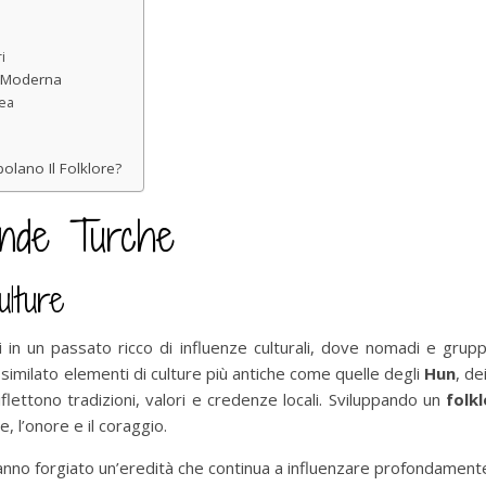
i
a Moderna
nea
olano Il Folklore?
ende Turche
ulture
 in un passato ricco di influenze culturali, dove nomadi e gruppi
ssimilato elementi di culture più antiche come quelle degli
Hun
, de
iflettono tradizioni, valori e credenze locali. Sviluppando un
folk
e, l’onore e il coraggio.
li hanno forgiato un’eredità che continua a influenzare profondament