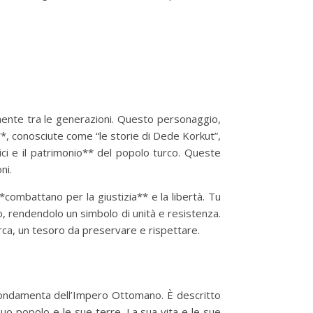
ente tra le generazioni. Questo personaggio,
**, conosciute come “le storie di Dede Korkut”,
ci e il patrimonio** del popolo turco. Queste
ni.
combattano per la giustizia** e la libertà. Tu
co, rendendolo un simbolo di unità e resistenza.
ca, un tesoro da preservare e rispettare.
e fondamenta dell’Impero Ottomano. È descritto
uo popolo e le sue terre. La sua vita e le sue