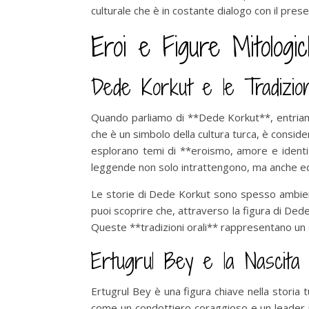
culturale che è in costante dialogo con il prese
Eroi e Figure Mitologi
Dede Korkut e le Tradizion
Quando parliamo di **Dede Korkut**, entriam
che è un simbolo della cultura turca, è consid
esplorano temi di **eroismo, amore e identit
leggende non solo intrattengono, ma anche ed
Le storie di Dede Korkut sono spesso ambienta
puoi scoprire che, attraverso la figura di Dede
Queste **tradizioni orali** rappresentano un 
Ertugrul Bey e la Nascita d
Ertugrul Bey è una figura chiave nella storia
come un condottiero coraggioso e un leader ri