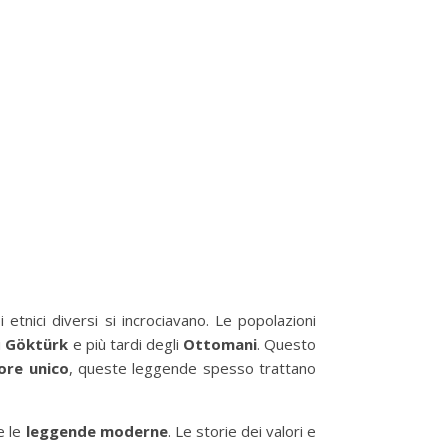
 etnici diversi si incrociavano. Le popolazioni
i
Göktürk
e più tardi degli
Ottomani
. Questo
lore unico
, queste leggende spesso trattano
e le
leggende moderne
. Le storie dei valori e