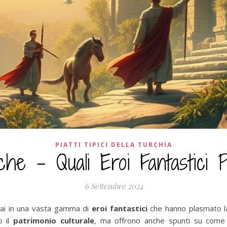
PIATTI TIPICI DELLA TURCHIA
 – Quali Eroi Fantastici Po
6 Settembre 2024
erai in una vasta gamma di
eroi fantastici
che hanno plasmato la 
o il
patrimonio culturale
, ma offrono anche spunti su come i