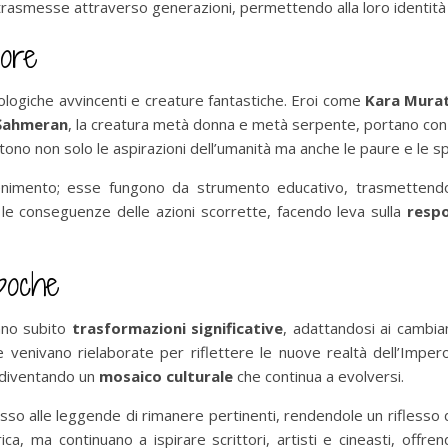
trasmesse attraverso generazioni, permettendo alla loro identità 
lore
logiche avvincenti e creature fantastiche. Eroi come
Kara Mura
Şahmeran
, la creatura metà donna e metà serpente, portano con s
ttono non solo le aspirazioni dell’umanità ma anche le paure e le s
enimento; esse fungono da strumento educativo, trasmettend
e conseguenze delle azioni scorrette, facendo leva sulla
respo
Epoche
nno subito
trasformazioni significative
, adattandosi ai cambiam
nivano rielaborate per riflettere le nuove realtà dell’Impero. 
i, diventando un
mosaico culturale
che continua a evolversi.
o alle leggende di rimanere pertinenti, rendendole un riflesso d
ca, ma continuano a ispirare scrittori, artisti e cineasti, offr