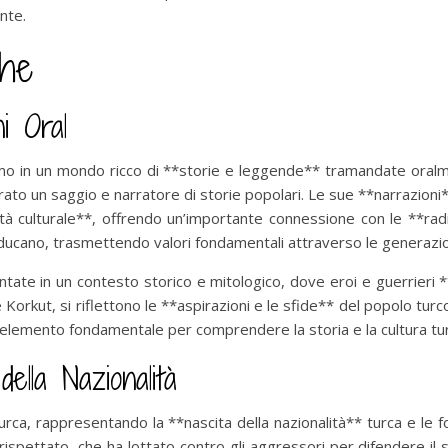
nte.
che
i Oral
o in un mondo ricco di **storie e leggende** tramandate oralm
erato un saggio e narratore di storie popolari. Le sue **narrazioni
à culturale**, offrendo un’importante connessione con le **radi
ucano, trasmettendo valori fondamentali attraverso le generazio
te in un contesto storico e mitologico, dove eroi e guerrieri **
 Korkut, si riflettono le **aspirazioni e le sfide** del popolo tur
elemento fondamentale per comprendere la storia e la cultura tur
ella Nazionalità
 turca, rappresentando la **nascita della nazionalità** turca e l
spettato, che ha lottato contro gli aggressori per difendere il s