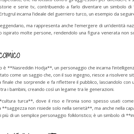
orie e serie tv, contribuendo a farlo diventare un simbolo di **
Ertugrul incarna l’ideale del guerriero turco, un esempio da seguir
eggendario, ma rappresenta anche l’emergere di un’identità nazion
no ispirato molte persone, rendendolo una figura venerata non sol
comico
urco è **Nasreddin Hodja**, un personaggio che incarna l’intellig
to come un saggio che, con il suo ingegno, riesce a risolvere s
inale che sorprende e fa riflettere il pubblico, lasciandolo con 
 tra i bambini, creando così un legame tra le generazioni.
ultura turca**, dove il riso e l’ironia sono spesso usati come 
a **saggezza non risiede solo nella serietà**, ma anche nella capac
più di un semplice personaggio folkloristico; è un simbolo di **int