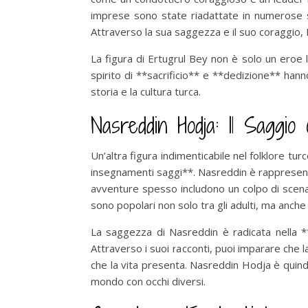
imprese sono state riadattate in numerose st
Attraverso la sua saggezza e il suo coraggio, 
La figura di Ertugrul Bey non è solo un eroe l
spirito di **sacrificio** e **dedizione** han
storia e la cultura turca.
Nasreddin Hodja: Il Saggio 
Un’altra figura indimenticabile nel folklore t
insegnamenti saggi**. Nasreddin è rappresenta
avventure spesso includono un colpo di scena f
sono popolari non solo tra gli adulti, ma anche
La saggezza di Nasreddin è radicata nella **c
Attraverso i suoi racconti, puoi imparare che l
che la vita presenta. Nasreddin Hodja è quindi 
mondo con occhi diversi.