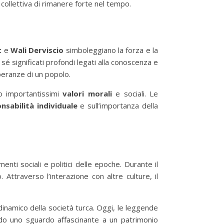
collettiva di rimanere forte nel tempo.
t
e
Wali Derviscio
simboleggiano la forza e la
é significati profondi legati alla conoscenza e
peranze di un popolo.
o importantissimi
valori morali
e sociali. Le
nsabilità individuale
e sull’importanza della
enti sociali e politici delle epoche. Durante il
Attraverso l’interazione con altre culture, il
inamico della società turca. Oggi, le leggende
endo uno sguardo affascinante a un patrimonio