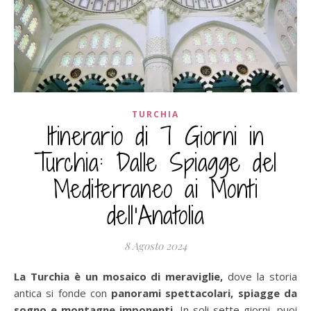
TURCHIA
Itinerario di 7 Giorni in
Turchia: Dalle Spiagge del
Mediterraneo ai Monti
dell’Anatolia
8 Agosto 2024
La Turchia è un mosaico di meraviglie,
dove la storia
antica si fonde con
panorami spettacolari, spiagge da
sogno e montagne imponenti.
In soli sette giorni, puoi