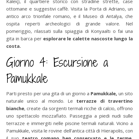
Kaleiçi, il quartiere storico con stradine strette, case
ottomane e suggestivi caffè. Visita la Porta di Adriano, un
antico arco trionfale romano, e il Museo di Antalya, che
ospita reperti archeologici di grande valore. Nel
pomeriggio, rilassati sulla spiaggia di Konyaaltı o fai una
gita in barca per
esplorare le calette nascoste lungo la
costa.
Giorno 4: Escursione a
Pamukkale
Parti presto per una gita di un giorno a
Pamukkale,
un sito
naturale unico al mondo. Le
terrazze di travertino
bianche
, create da sorgenti termali ricche di calcio, offrono
uno spettacolo mozzafiato. Passeggia a piedi nudi sulle
terrazze e immergiti nelle piscine termali naturali. Vicino a
Pamukkale, visita le rovine dell’antica città di Hierapolis, con
il suo
teatro romano ben conservato e le terme.