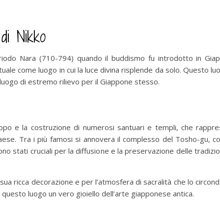
 di Nikko
eriodo Nara (710-794) quando il buddismo fu introdotto in Giapp
pirituale come luogo in cui la luce divina risplende da solo. Questo
 luogo di estremo rilievo per il Giappone stesso.
ppo e la costruzione di numerosi santuari e templi, che rapprese
aese. Tra i più famosi si annovera il complesso del Tosho-gu, c
no stati cruciali per la diffusione e la preservazione delle tradizio
ua ricca decorazione e per l’atmosfera di sacralità che lo circond
questo luogo un vero gioiello dell’arte giapponese antica.