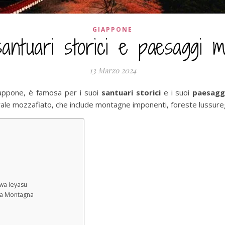
GIAPPONE
ntuari storici e paesaggi mo
13 Marzo 2024
iappone, è famosa per i suoi
santuari storici
e i suoi
paesagg
urale mozzafiato, che include montagne imponenti, foreste lussureg
wa Ieyasu
lla Montagna