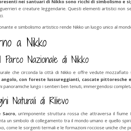
resenti nei santuari di Nikko sono ricchi di simbolismo e sig
à, guerrieri e creature leggendarie. Questi elementi artistici no
i.
ante e simbolismo artistico rende Nikko un luogo unico al mondo, ri
orno a Nikko
l Parco Nazionale di Nikko
turale che circonda la città di Nikko e offre vedute mozzafiato
i angolo, con foreste lussureggianti, cascate pittoresch
oni panoramiche lungo i sentieri ben tenuti, immergendosi completam
i Naturali di Rilievo
e Sacro
, un’imponente struttura rossa che attraversa il fiume 
nta un simbolo di collegamento tra il mondo umano e quello spiritu
ko, come le sorgenti termali e le formazioni rocciose uniche che pu