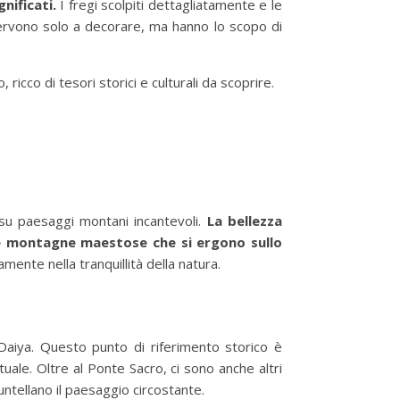
nificati.
I fregi scolpiti dettagliatamente e le
n servono solo a decorare, ma hanno lo scopo di
cco di tesori storici e culturali da scoprire.
 su paesaggi montani incantevoli.
La bellezza
e e montagne maestose che si ergono sullo
ente nella tranquillità della natura.
Daiya. Questo punto di riferimento storico è
ale. Oltre al Ponte Sacro, ci sono anche altri
ntellano il paesaggio circostante.