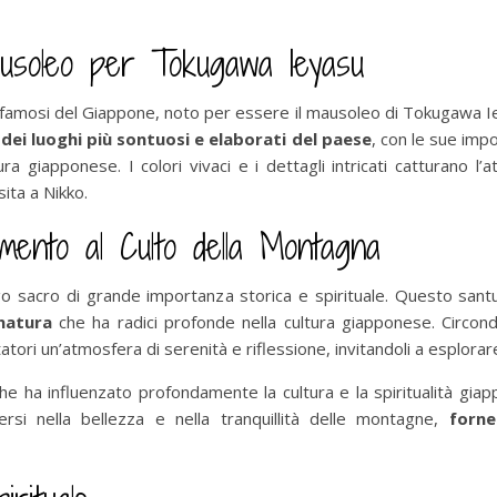
usoleo per Tokugawa Ieyasu
iù famosi del Giappone, noto per essere il mausoleo di Tokugawa 
dei luoghi più sontuosi e elaborati del paese
, con le sue impo
ra giapponese. I colori vivaci e i dettagli intricati catturano l’a
ita a Nikko.
mento al Culto della Montagna
ogo sacro di grande importanza storica e spirituale. Questo san
natura
che ha radici profonde nella cultura giapponese. Circo
tatori un’atmosfera di serenità e riflessione, invitandoli a esplorar
che ha influenzato profondamente la cultura e la spiritualità giap
ersi nella bellezza e nella tranquillità delle montagne,
forne