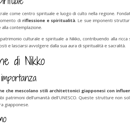
irituale
rale come centro spirituale e luogo di culto nella regione. Fonda
n momento di
riflessione e spiritualità
. Le sue imponenti strutture
 e alla contemplazione.
rimonio culturale e spirituale a Nikko, contribuendo alla ricca st
ti e lasciarsi avvolgere dalla sua aura di spiritualità e sacralità.
che di Nikko
 importanza
e che mescolano stili architettonici giapponesi con influen
bi patrimoni dell’umanità dell’UNESCO. Queste strutture non sol
tura giapponese.
smo