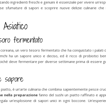
zando ingredienti freschi e genuini è essenziale per vivere un’esper
erse sfumature di sapori e scoprire nuove delizie culinarie che
 Asiatico
esoro fermentato
cina coreana, un vero tesoro fermentato che ha conquistato i palati
kimchi ha un sapore unico e deciso, ed è ricco di probiotici be
oiché deve fermentare per diverse settimane prima di essere gus
e sapore
 piatto, è un’arte culinaria che combina sapientemente pesce crud
one nella preparazione
fanno del sushi un piatto raffinato e appr
egala un’esplosione di sapori unici in ogni boccone. Un’esperi