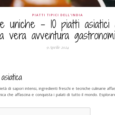
PIATTI TIPICI DELL'INDIA
ie uniche – 10 piatti asiatic
a vera avventura gastronom
9 Aprile 2024
asiatica
à di sapori intensi, ingredienti freschi e tecniche culinarie affasc
nica che affascina e conquista i palati di tutto il mondo. Esplorar