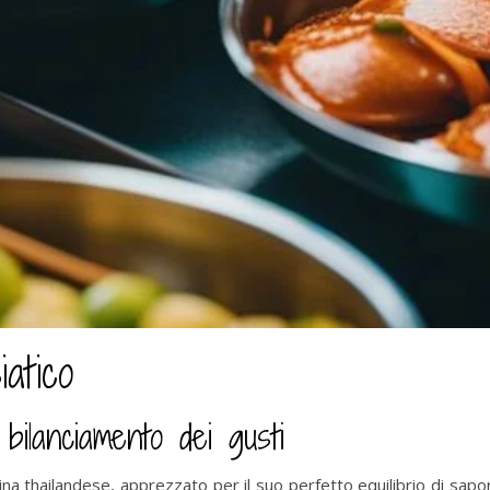
atico
 bilanciamento dei gusti
cina thailandese, apprezzato per il suo perfetto equilibrio di sapori