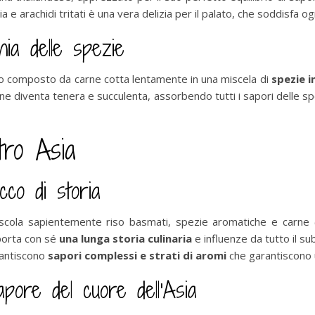
a e arachidi tritati è una vera delizia per il palato, che soddisfa og
nia delle spezie
no composto da carne cotta lentamente in una miscela di
spezie i
arne diventa tenera e succulenta, assorbendo tutti i sapori delle s
tro Asia
icco di storia
escola sapientemente riso basmati, spezie aromatiche e carne (
 porta con sé
una lunga storia culinaria
e influenze da tutto il s
rantiscono
sapori complessi e strati di aromi
che garantiscono 
apore del cuore dell’Asia