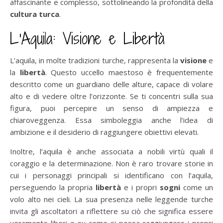
affascinante e complesso, sottolineando la profondità della
cultura turca
.
L’Aquila: Visione e Libertà
L’aquila, in molte tradizioni turche, rappresenta la
visione
e
la
libertà
. Questo uccello maestoso è frequentemente
descritto come un guardiano delle alture, capace di volare
alto e di vedere oltre l’orizzonte. Se ti concentri sulla sua
figura, puoi percepire un senso di ampiezza e
chiaroveggenza. Essa simboleggia anche l’idea di
ambizione e il desiderio di raggiungere obiettivi elevati.
Inoltre, l’aquila è anche associata a nobili virtù quali il
coraggio e la determinazione. Non è raro trovare storie in
cui i personaggi principali si identificano con l’aquila,
perseguendo la propria
libertà
e i propri
sogni
come un
volo alto nei cieli. La sua presenza nelle leggende turche
invita gli ascoltatori a riflettere su ciò che significa essere
veramente liberi e su come si possa raggiungere i propri