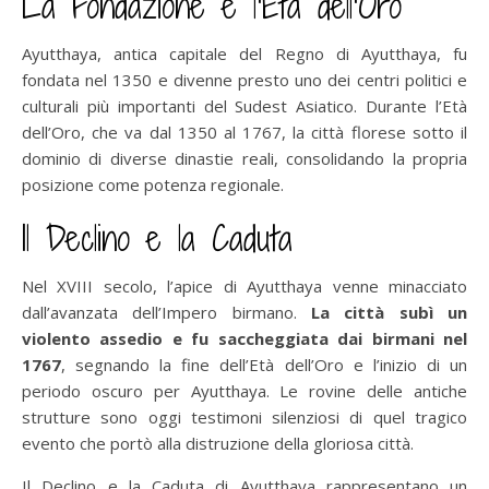
La Fondazione e l’Età dell’Oro
Ayutthaya, antica capitale del Regno di Ayutthaya, fu
fondata nel 1350 e divenne presto uno dei centri politici e
culturali più importanti del Sudest Asiatico. Durante l’Età
dell’Oro, che va dal 1350 al 1767, la città florese sotto il
dominio di diverse dinastie reali, consolidando la propria
posizione come potenza regionale.
Il Declino e la Caduta
Nel XVIII secolo, l’apice di Ayutthaya venne minacciato
dall’avanzata dell’Impero birmano.
La città subì un
violento assedio e fu saccheggiata dai birmani nel
1767
, segnando la fine dell’Età dell’Oro e l’inizio di un
periodo oscuro per Ayutthaya. Le rovine delle antiche
strutture sono oggi testimoni silenziosi di quel tragico
evento che portò alla distruzione della gloriosa città.
Il Declino e la Caduta di Ayutthaya rappresentano un