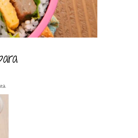
para
tà.